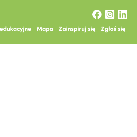
 edukacyjne
Mapa
Zainspiruj się
Zgłoś się